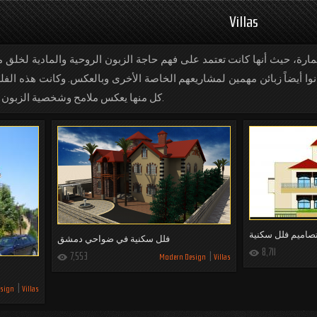
Villas
رة، حيث أنها كانت تعتمد على فهم حاجة الزبون الروحية والمادية لخلق 
ا أيضاً زبائن مهمين لمشاريعهم الخاصة الأخرى وبالعكس. وكانت هذه الفلل
كل منها يعكس ملامح وشخصية الزبون مع إضافة لمسة وروح المؤسسة.
صاميم فلل سكنية
فلل سكنية في ضواحي دمشق
8,711
7,553
Modern Design
Villas
sign
Villas