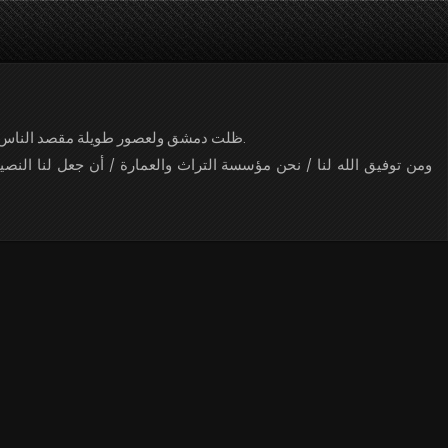
م
ظلت دمشق ولعصور طويلة مقصد الناس على جميع أجناسهم واختصاصاتهم، وهي البيت الأثري الكبير الذي يستهوي الكثير من المصممين المعماريين.
ومن توفيق الله لنا / نحن مؤسسة التراث والعمارة / أن جعل لنا النصي