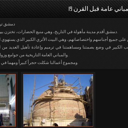
باني عامة قبل القرن 19
دمشق ترا
دمشق أقدم مدينة مأهولة في التاريخ، وهي منبع الحضارات، تختزن بين جنباتها معالم وأبنية أثرية كثيرة.
ب الكبير في وضع بصمتنا ومساهمتنا في ترميم وإعادة تأهيل العديد من ال
والمباني العامة التاريخية من جوامع وزوايا وخانات وحمامات أثرية وغيرها .
ومجموع أعمالنا شكلت حجراً كبيراً ومهما في جدار الحضارة الدمشقية الأصيلة.