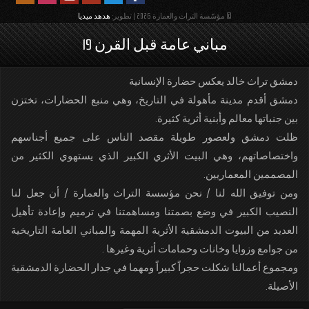
© مؤسّسة التراث والعمارة 2026 | تطوير:
هدهد ميديا
مباني عامة قبل القرن 19
دمشق تراث خالد يعكس حضارة الإنسانية
دمشق أقدم مدينة مأهولة في التاريخ، وهي منبع الحضارات، تختزن
بين جنباتها معالم وأبنية أثرية كثيرة.
ظلت دمشق ولعصور طويلة مقصد الناس على جميع أجناسهم
واختصاصاتهم، وهي البيت الأثري الكبير الذي يستهوي الكثير من
المصممين المعماريين.
ومن توفيق الله لنا / نحن مؤسسة التراث والعمارة / أن جعل لنا
النصيب الكبير في وضع بصمتنا ومساهمتنا في ترميم وإعادة تأهيل
العديد من البيوت الدمشقية الأثرية المهمة والمباني العامة التاريخية
من جوامع وزوايا وخانات وحمامات أثرية وغيرها .
ومجموع أعمالنا شكلت حجراً كبيراً ومهما في جدار الحضارة الدمشقية
الأصيلة.